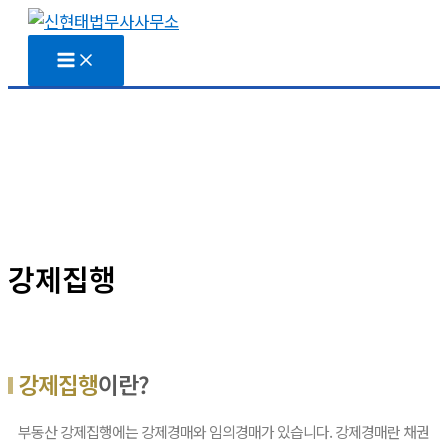
콘
텐
츠
로
건
너
뛰
기
강제집행
강제집행
이란?
부동산 강제집행에는 강제경매와 임의경매가 있습니다. 강제경매란 채권