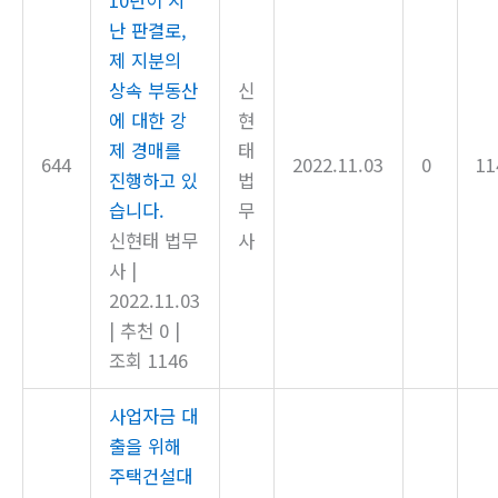
10년이 지
난 판결로,
제 지분의
상속 부동산
신
에 대한 강
현
제 경매를
태
644
2022.11.03
0
11
진행하고 있
법
습니다.
무
신현태 법무
사
사
|
2022.11.03
|
추천 0
|
조회 1146
사업자금 대
출을 위해
주택건설대