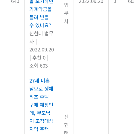
640
을 포기하면
2022.09.20
0
60
법
가계약금을
무
돌려 받을
사
수 있나요?
신현태 법무
사
|
2022.09.20
|
추천 0
|
조회 603
27세 미혼
남으로 생애
최초 주택
구매 예정인
데, 부모님
신
이 조정대상
현
지역 주택
태