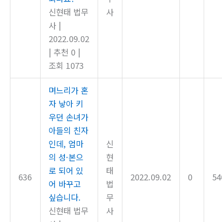
신현태 법무
사
사
|
2022.09.02
|
추천 0
|
조회 1073
며느리가 혼
자 낳아 키
우던 손녀가
아들의 친자
인데, 엄마
신
의 성·본으
현
로 되어 있
태
636
2022.09.02
0
54
어 바꾸고
법
싶습니다.
무
신현태 법무
사