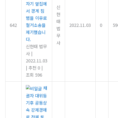
자기 옆집에
신
서 경계 침
현
범을 이유로
태
642
철거소송을
2022.11.03
0
59
법
제기했습니
무
다.
사
신현태 법무
사
|
2022.11.03
|
추천 0
|
조회 596
채
권자 대위등
기후 공동상
속 강제경매
로 전체 토