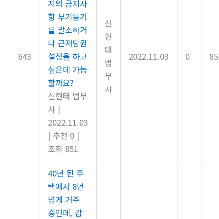
지의 금지사
항 부기등기
신
를 말소하거
현
나 근저당권
태
643
설정을 하고
2022.11.03
0
85
법
싶은데 가능
무
할까요?
사
신현태 법무
사
|
2022.11.03
|
추천 0
|
조회 851
40년 된 주
택에서 8년
넘게 거주
중인데, 갑