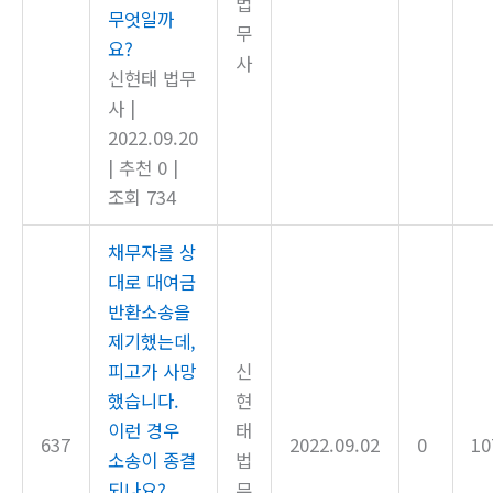
법
무엇일까
무
요?
사
신현태 법무
사
|
2022.09.20
|
추천 0
|
조회 734
채무자를 상
대로 대여금
반환소송을
제기했는데,
피고가 사망
신
했습니다.
현
이런 경우
태
637
2022.09.02
0
10
소송이 종결
법
되나요?
무