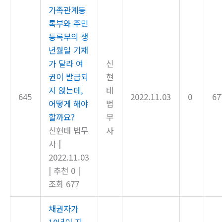
가족관계등
록부와 주민
등록부의 생
년월일 기재
가 달라 여
신
권이 발급되
현
지 않는데,
태
645
2022.11.03
0
67
어떻게 해야
법
할까요?
무
신현태 법무
사
사
|
2022.11.03
|
추천 0
|
조회 677
채권자가