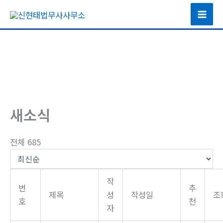
콘
텐
츠
로
건
너
뛰
기
새소식
전체 685
작
번
추
제목
성
작성일
조
호
천
자