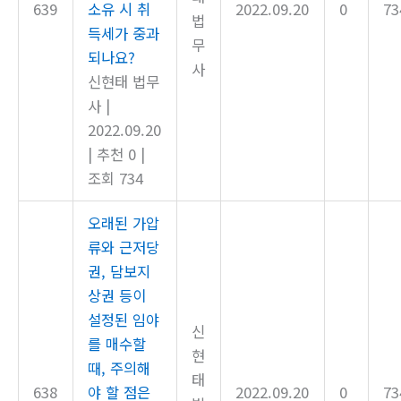
639
소유 시 취
2022.09.20
0
73
법
득세가 중과
무
되나요?
사
신현태 법무
사
|
2022.09.20
|
추천 0
|
조회 734
오래된 가압
류와 근저당
권, 담보지
상권 등이
설정된 임야
신
를 매수할
현
때, 주의해
태
638
야 할 점은
2022.09.20
0
73