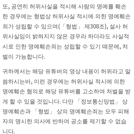
,
또
공연히 허위사실을 적시해 사람의 명예를 훼손
한 경우에는 형법상 허위사실 적시에 의한 명예훼손
(
308
),
죄가 성립할 수 있으며
「
형법
」
제
조
설사 허
위사실임이 밝혀지지 않은 경우라 하더라도 사실적
,
시로 인한 명예훼손죄는 성립할 수 있기 때문에
처
.
벌이 가능합니다
귀하께서는 해당 유튜버의 영상 내용이 허위라고 말
,
씀하시는바
이런 경우에는 허위사실 적시에 의한
명예훼손 혐의로 해당 유튜버를 고소하여 처벌을 받
.
게 할 수 있을 것입니다
다만
「
정보통신망법
」
상
명예훼손과
「
형법
」
상의 명예훼손죄는 모두 피해
자의 명시한 의사에 반하여 공소를 제기할 수 없습
.
니다