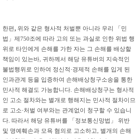
,
한편
위와 같은 형사적 처벌뿐 아니라 우리
「
민
법
」
제
750
조에 따라 고의 또는 과실로 인한 위법 행
위로 타
인에게 손해를 가한 자는 그 손해를 배상할
책임이 있는
바
,
귀하께서 해당 유튜버의 지속적인
불법행위로 인하
여 정신적
·
경제적 손해를 입게 된
인과관계 등을 입증하
여 손해배상청구소송을 통한
민사적 해결도 가능합니다
.
손해배상청구는 형사적
인 고소 절차와는 별개로
행해지는 민사적 절차이므
로 고소
·
처벌 여부와는 관계없
이 청구할 수 있습니
다
.
따라서 해당 유튜버를
「
정보통신
망법
」
위반
및 명예훼손과 모욕 혐의로 고소하고
,
별개의
손해