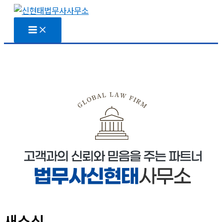
콘
텐
츠
로
건
너
뛰
기
새소식