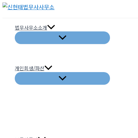
콘
텐
츠
법무사무소소개
로
건
너
뛰
개인회생/파산
기